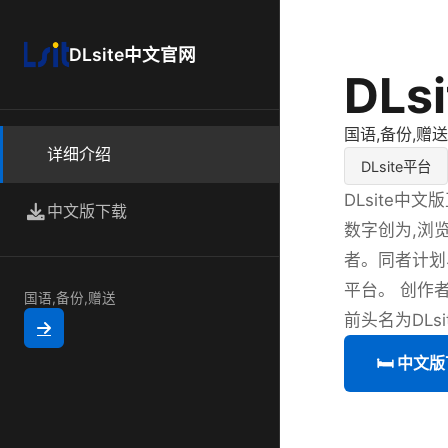
DLsite中文官网
DLs
国语,备份,赠送
详细介绍
DLsite平台
DLsite中文
中文版下载
数字创为,浏
者。同者计划
平台。 创作者
国语,备份,赠送
前头名为DLsit
🛏️ 中文