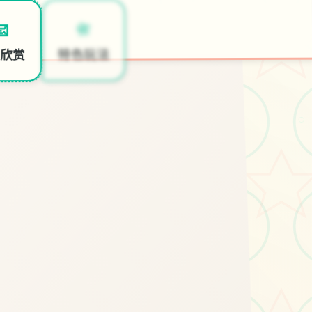
📹
📇

开始游戏
特色玩法
欣赏
○