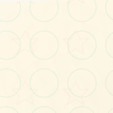
🌍
No.1