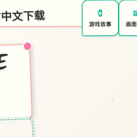
YX中文下载

🧷
画面
游戏故事
真
红
玛
RE
X
中
文
下
载
★
下载