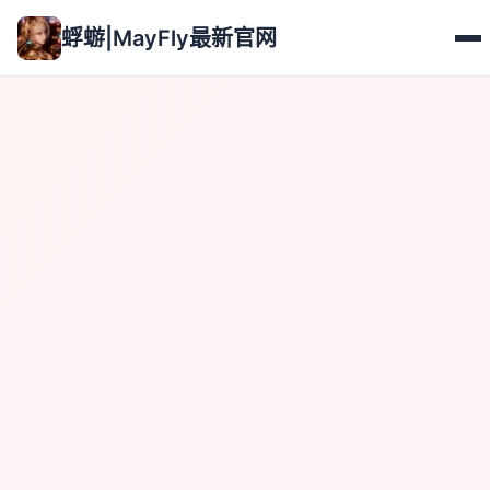
蜉蝣|MayFly最新官网