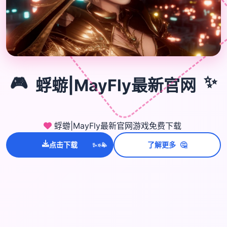
🎮
✨
🎮
蜉蝣|MayFly最新官网
蜉蝣|MayFly最新官网游戏免费下载
🤔
点击下载
了解更多
💫
✨
⭐