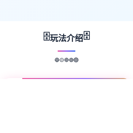
🗄️
🗄️
玩法介绍
🟡
🔴
🔵
🟢
🟣
📖
游戏故事
✨
蜉蝣（MayFly）是一款国风SLG游戏，以异
能题材为背景，精美的建模和宏大的剧情为玩
家带来沉浸式的游戏体验。EP2重置版现已推