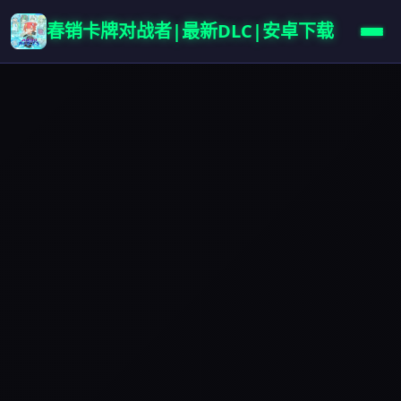
春销卡牌对战者|最新DLC|安卓下载